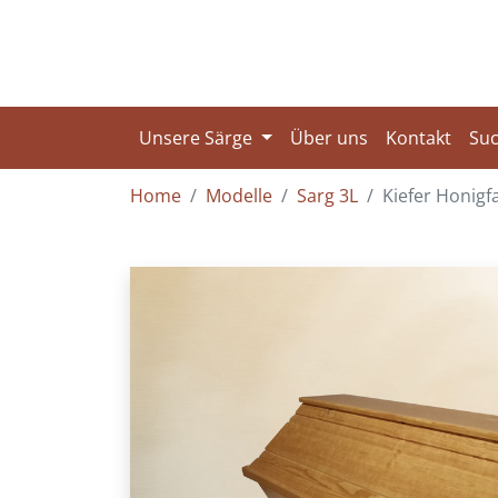
Unsere Särge
Über uns
Kontakt
Su
Home
Modelle
Sarg 3L
Kiefer Honigf