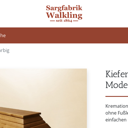
che
arbig
Kiefe
Model
Kremation
ohne Fußl
einfachen 