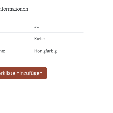
nformationen:
3L
Kiefer
he:
Honigfarbig
rkliste hinzufügen