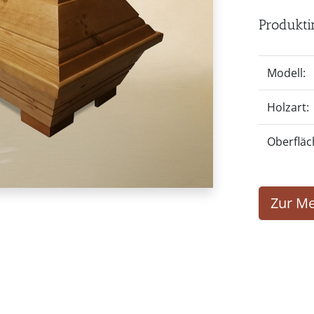
Produkti
Modell:
Holzart:
Oberfläc
Zur Me