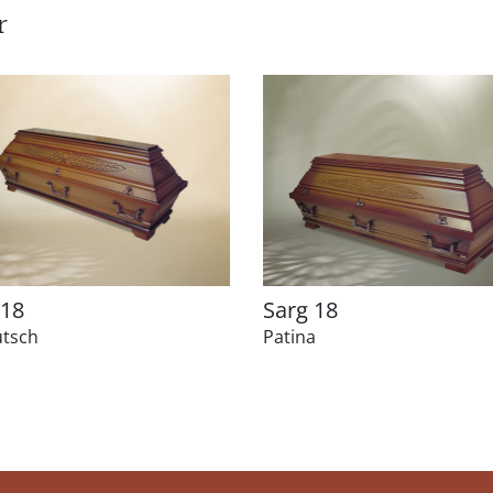
r
 18
Sarg 18
utsch
Patina