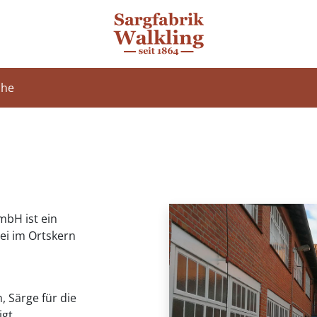
che
mbH ist ein
ei im Ortskern
, Särge für die
gt.