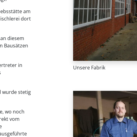
iebsstätte am
ischlerei dort
 an diesem
on Bausätzen
rtreter in
Unsere Fabrik
s
 wurde stetig
de, wo noch
irekt vom
e
ausgeführte