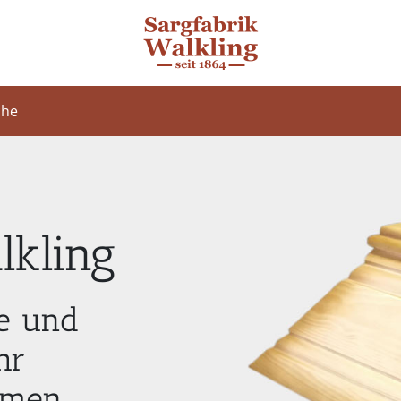
che
lkling
e und
hr
ehmen