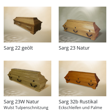
Sarg 22 geölt
Sarg 23 Natur
Sarg 23W Natur
Sarg 32b Rustikal
Wulst Tulpenschnitzung
Eckschleifen und Palme