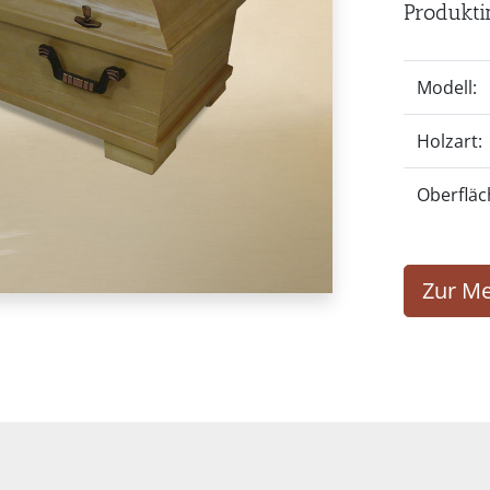
Produkti
Modell:
Holzart:
Oberfläc
Zur Me