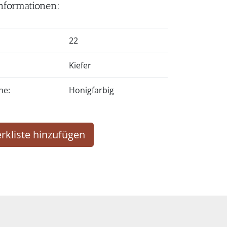
nformationen:
22
Kiefer
he:
Honigfarbig
rkliste hinzufügen