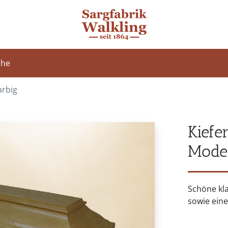
che
arbig
Kiefe
Model
Schöne kl
sowie ein