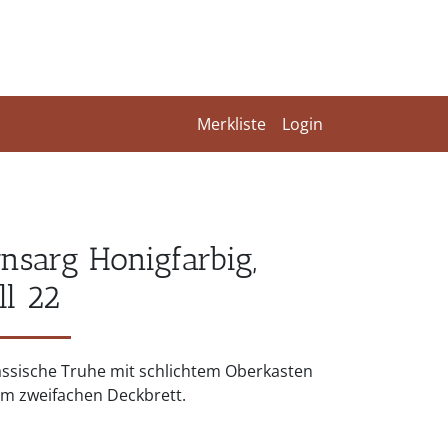
Merkliste
Login
rnsarg Honigfarbig,
l 22
assische Truhe mit schlichtem Oberkasten
em zweifachen Deckbrett.