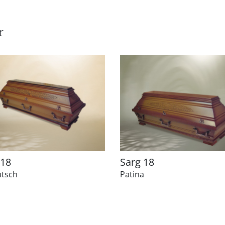
r
 18
Sarg 18
utsch
Patina