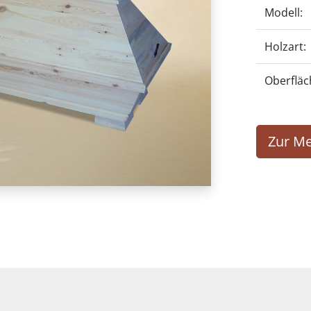
Modell:
Holzart:
Oberfläc
Zur Me