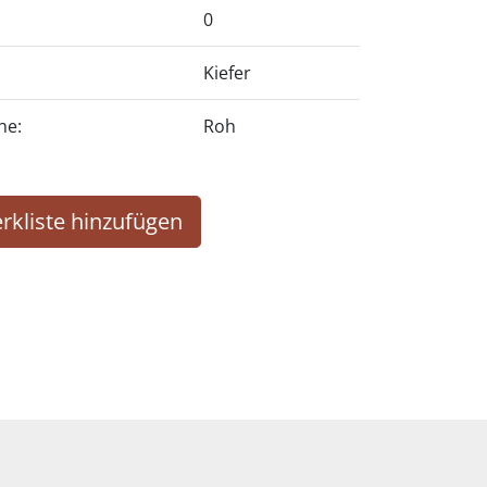
0
Kiefer
he:
Roh
rkliste hinzufügen