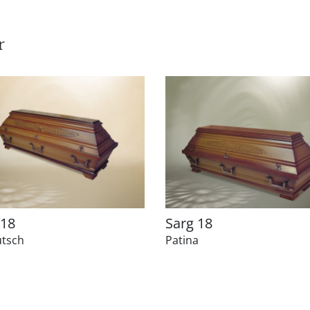
r
 18
Sarg 18
utsch
Patina