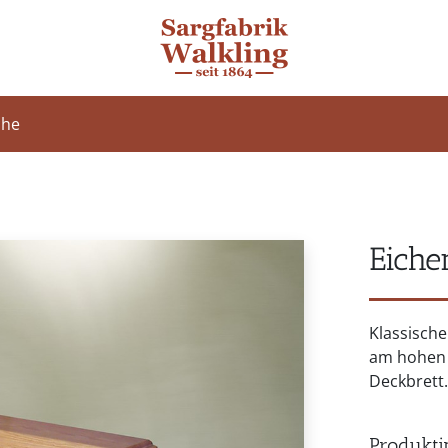
che
Eiche
Klassische
am hohen 
Deckbrett.
Produkti