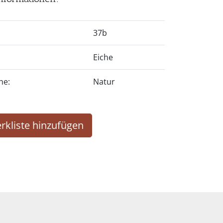
37b
Eiche
he:
Natur
rkliste hinzufügen