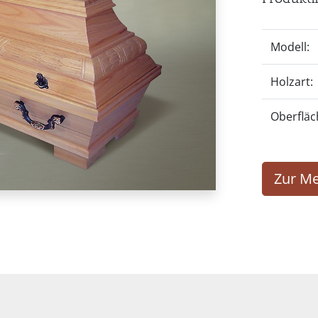
Modell:
Holzart:
Oberfläc
Zur Me