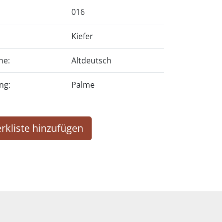
016
Kiefer
he:
Altdeutsch
ng:
Palme
rkliste hinzufügen