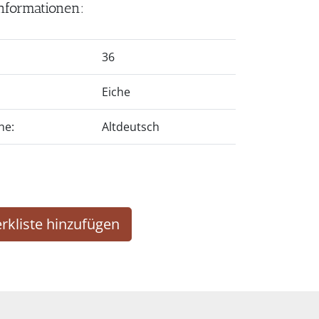
nformationen:
36
Eiche
he:
Altdeutsch
rkliste hinzufügen