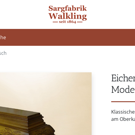
che
sch
Eiche
Model
Klassische
am Oberka