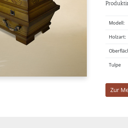
Produkti
Modell:
Holzart:
Oberfläc
Tulpe
Zur Me