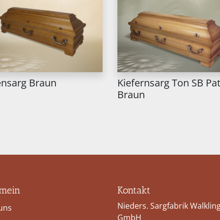
ensarg Braun
Kiefernsarg Ton SB Pa
Braun
emein
Kontakt
Nieders. Sargfabrik Walklin
uns
GmbH