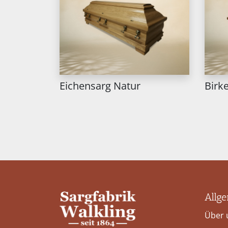
Eichensarg Natur
Birk
Allg
Über 