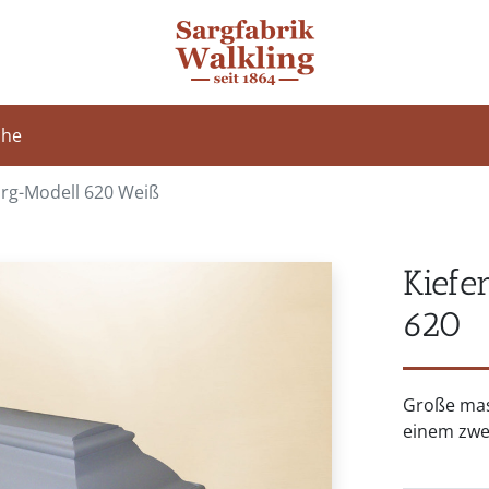
che
rg-Modell 620 Weiß
Kiefe
620
Große mas
einem zwe