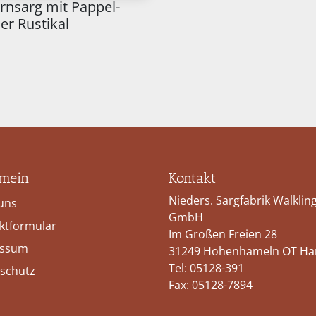
ernsarg mit Pappel-
er Rustikal
emein
Kontakt
Nieders. Sargfabrik Walklin
uns
GmbH
ktformular
Im Großen Freien 28
essum
31249 Hohenhameln OT Ha
Tel:
05128-391
schutz
Fax: 05128-7894