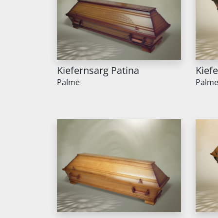
Kiefernsarg Patina
Kief
Palme
Palm