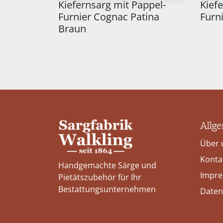
Kiefernsarg mit Pappel-
Kief
Furnier Cognac Patina
Furni
Braun
Allg
Über 
Konta
Handgemachte Särge und
Impr
Pietätszubehör für Ihr
Bestattungs­unternehmen
Daten