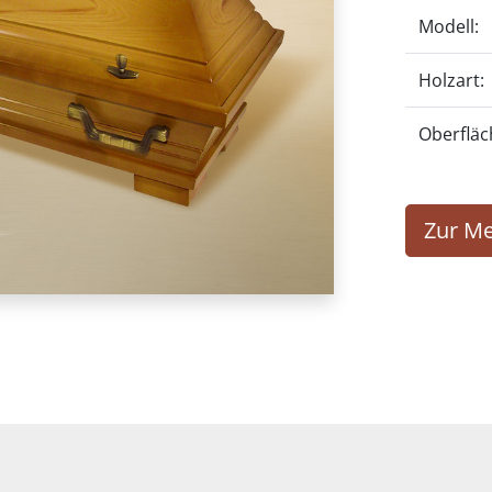
Modell:
Holzart:
Oberfläc
Zur Me