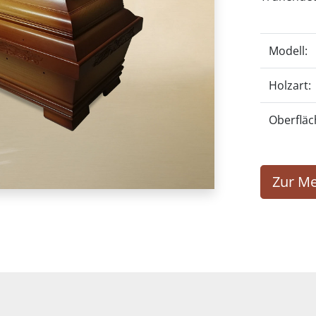
Modell:
Holzart:
Oberfläc
Zur Me