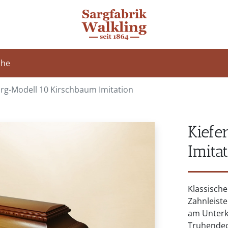
che
rg-Modell 10 Kirschbaum Imitation
Kiefe
Imita
Klassische
Zahnleiste
am Unterk
Truhendec